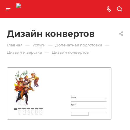
Дизайн конвертов
—
—
—
Главная
Услуги
Допечатная подготовка
—
Дизайн и верстка
Дизайн конвертов