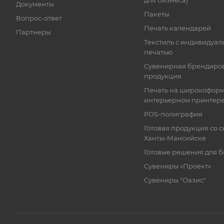
для бизнеса)
Документы
Пакеты
Вопрос-ответ
Печать календарей
Партнеры
Текстиль с индивидуал
печатью
Сувенирная брендиро
продукция
Печать на широкофор
интерьерном принтер
POS-полиграфия
Готовая продукция со с
Ханты-Мансийске
Готовые решения для 
Сувениры «Проект»
Сувениры "Оазис"