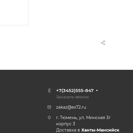
+7(3452)555-847
Заказать звонок
zakaz@ex72.ru
г. Тюмень, ул. Минская 3г
корпус 3
Доставка в
Ханты-Мансийск