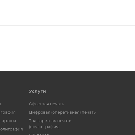
Услуги
я
Офсетная печать
играфия
Цифровая (оперативная) печать
 картона
Трафаретная печать
(шелкография)
полиграфия