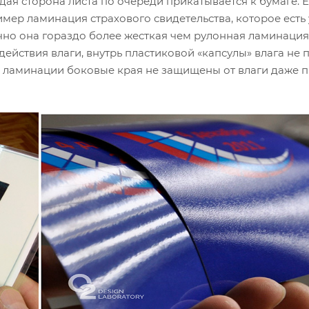
ая сторона листа по очереди прикатывается к бумаге. 
мер ламинация страхового свидетельства, которое есть
чно она гораздо более жесткая чем рулонная ламинация
йствия влаги, внутрь пластиковой «капсулы» влага не п
 ламинации боковые края не защищены от влаги даже 