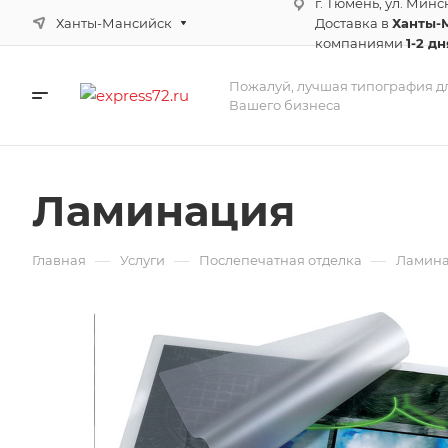
г. Тюмень, ул. Минс
Ханты-Мансийск
Доставка в
Ханты-
компаниями
1-2 дн
Пожалуй, лучшая типография д
Вашего бизнеса
Ламинация
—
—
—
Главная
Услуги
Послепечатная отделка
Ламин