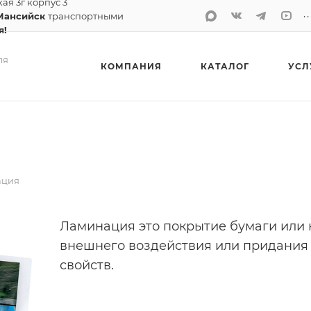
кая 3г корпус 3
..
Мансийск
транспортными
я!
ля
КОМПАНИЯ
КАТАЛОГ
УСЛ
ация
Ламинация это покрытие бумаги или 
внешнего воздействия или придания
свойств.