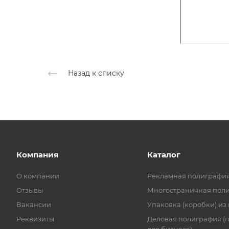
Назад к списку
Компания
Каталог
О компании
Рекламная полиграфи
Отзывы
Многостраничная пол
Вакансии
Упаковка (коробки) из
Реквизиты
Деловая полиграфия (