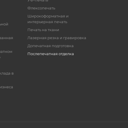
УФ-печать
Флексопечать
Широкоформатная и
интерьерная печать
ьной
Печать на ткани
ванная
Лазерная резка и гравировка
Допечатная подготовка
матном
Послепечатная отделка
е
клада в
бизнеса